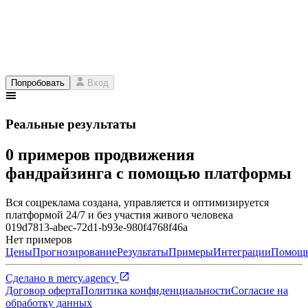
Попробовать
Вход
Реальные результаты
0 примеров продвижения
фандрайзинга с помощью платформы
Вся соцреклама создана, управляется и оптимизируется
платформой 24/7 и без участия живого человека
019d7813-abec-72d1-b93e-980f4768f46a
Нет примеров
Цены
Прогнозирование
Результаты
Примеры
Интеграции
Помощ
Сделано в
mercy.agency
Договор оферта
Политика конфиденциальности
Согласие на
обработку данных