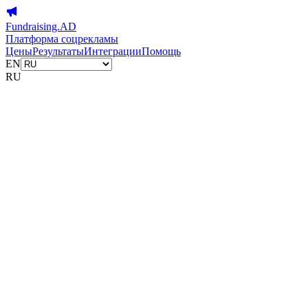
Fundraising.AD
Платформа соцрекламы
Цены
Результаты
Интеграции
Помощь
EN
RU