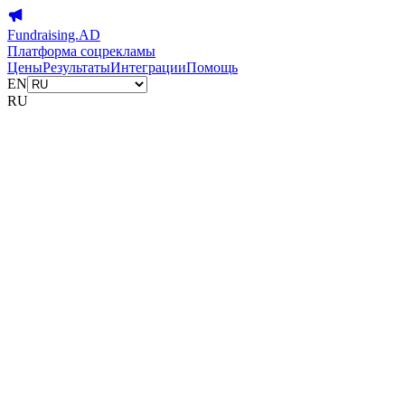
Fundraising.AD
Платформа соцрекламы
Цены
Результаты
Интеграции
Помощь
EN
RU