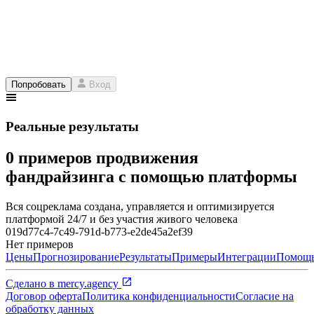
Попробовать
Вход
Реальные результаты
0 примеров продвижения
фандрайзинга с помощью платформы
Вся соцреклама создана, управляется и оптимизируется
платформой 24/7 и без участия живого человека
019d77c4-7c49-791d-b773-e2de45a2ef39
Нет примеров
Цены
Прогнозирование
Результаты
Примеры
Интеграции
Помощ
Сделано в
mercy.agency
Договор оферта
Политика конфиденциальности
Согласие на
обработку данных