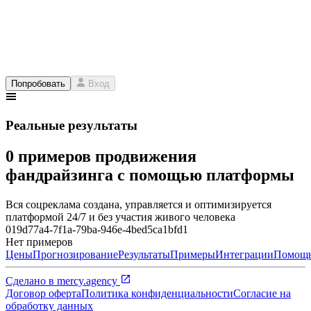
Попробовать
Вход
Реальные результаты
0 примеров продвижения
фандрайзинга с помощью платформы
Вся соцреклама создана, управляется и оптимизируется
платформой 24/7 и без участия живого человека
019d77a4-7f1a-79ba-946e-4bed5ca1bfd1
Нет примеров
Цены
Прогнозирование
Результаты
Примеры
Интеграции
Помощ
Сделано в
mercy.agency
Договор оферта
Политика конфиденциальности
Согласие на
обработку данных