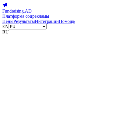
Fundraising.AD
Платформа соцрекламы
Цены
Результаты
Интеграции
Помощь
EN
RU