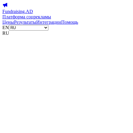
Fundraising.AD
Платформа соцрекламы
Цены
Результаты
Интеграции
Помощь
EN
RU