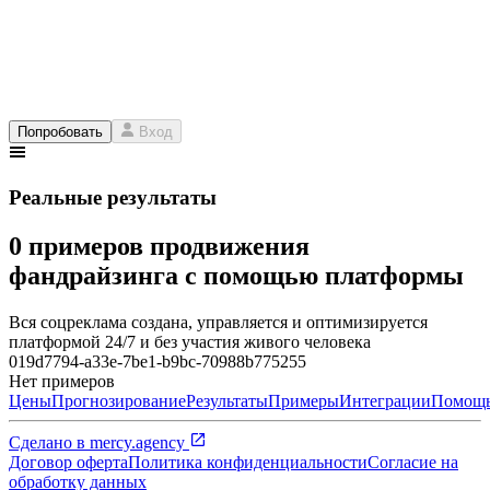
Попробовать
Вход
Реальные результаты
0 примеров продвижения
фандрайзинга с помощью платформы
Вся соцреклама создана, управляется и оптимизируется
платформой 24/7 и без участия живого человека
019d7794-a33e-7be1-b9bc-70988b775255
Нет примеров
Цены
Прогнозирование
Результаты
Примеры
Интеграции
Помощ
Сделано в
mercy.agency
Договор оферта
Политика конфиденциальности
Согласие на
обработку данных