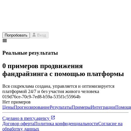
Попробовать
Вход
Реальные результаты
0 примеров продвижения
фандрайзинга с помощью платформы
Вся соцреклама создана, управляется и оптимизируется
платформой 24/7 и без участия живого человека
019d76ce-70c9-7ed8-b59a-535f1c55964b
Нет примеров
Цены
Прогнозирование
Результаты
Примеры
Интеграции
Помощ
Сделано в
mercy.agency
Договор оферта
Политика конфиденциальности
Согласие на
обработку данных