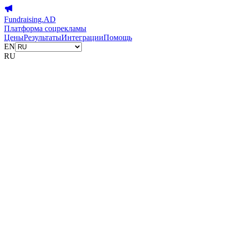
Fundraising.AD
Платформа соцрекламы
Цены
Результаты
Интеграции
Помощь
EN
RU