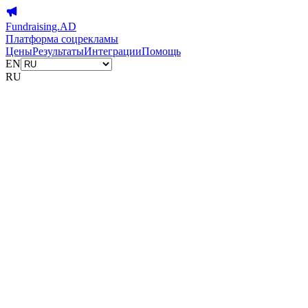
Fundraising.AD
Платформа соцрекламы
Цены
Результаты
Интеграции
Помощь
EN
RU