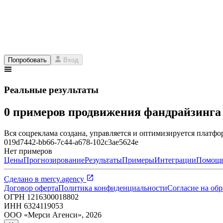
Попробовать
Вход
Реальные результаты
0 примеров продвижения фандрайзинг
Вся соцреклама создана, управляется и оптимизируется платфор
019d7442-bb66-7c44-a678-102c3ae5624e
Нет примеров
Цены
Прогнозирование
Результаты
Примеры
Интеграции
Помощ
Сделано в
mercy.agency
Договор оферта
Политика конфиденциальности
Согласие на об
ОГРН
1216300018802
ИНН
6324119053
ООО «Мерси Агенси»
,
2026