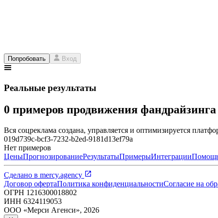
Попробовать
Вход
Реальные результаты
0 примеров продвижения фандрайзинг
Вся соцреклама создана, управляется и оптимизируется платфор
019d739c-bcf3-7232-b2ed-9181d13ef79a
Нет примеров
Цены
Прогнозирование
Результаты
Примеры
Интеграции
Помощ
Сделано в
mercy.agency
Договор оферта
Политика конфиденциальности
Согласие на об
ОГРН
1216300018802
ИНН
6324119053
ООО «Мерси Агенси»
,
2026