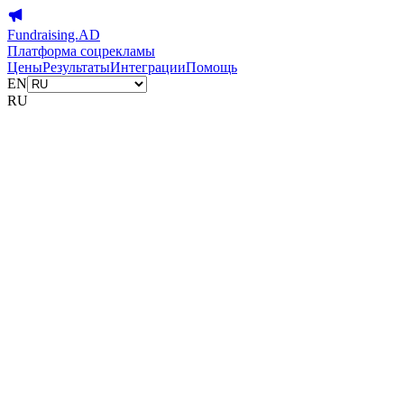
Fundraising.AD
Платформа соцрекламы
Цены
Результаты
Интеграции
Помощь
EN
RU