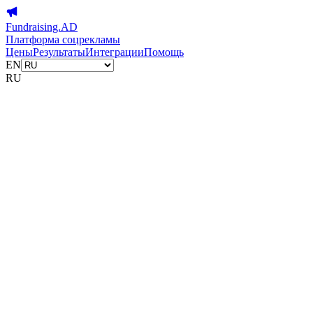
Fundraising.AD
Платформа соцрекламы
Цены
Результаты
Интеграции
Помощь
EN
RU