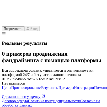
Попробовать
Вход
Реальные результаты
0 примеров продвижения
фандрайзинга с помощью платформы
Вся соцреклама создана, управляется и оптимизируется
платформой 24/7 и без участия живого человека
019d739c-ba6f-76c5-971c-f0b1aa0b6812
Нет примеров
Цены
Прогнозирование
Результаты
Примеры
Интеграции
Помощ
Сделано в
mercy.agency
Договор оферта
Политика конфиденциальности
Согласие на
обработку данных