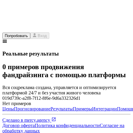
Попробовать
Вход
Реальные результаты
0 примеров продвижения
фандрайзинга с помощью платформы
Вся соцреклама создана, управляется и оптимизируется
платформой 24/7 и без участия живого человека
019d739c-a2f8-7f12-8f6e-9d6a332326d1
Нет примеров
Цены
Прогнозирование
Результаты
Примеры
Интеграции
Помощ
Сделано в
mercy.agency
Договор оферта
Политика конфиденциальности
Согласие на
обработку данных