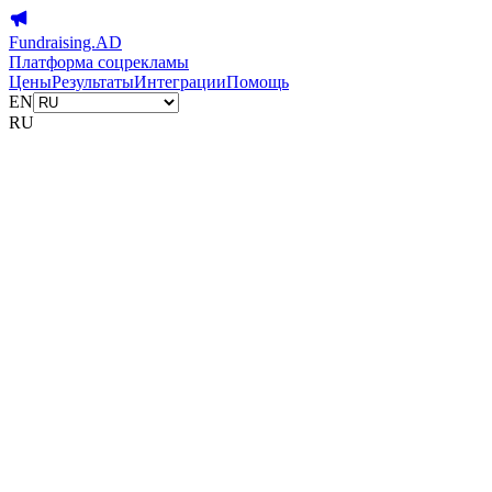
Fundraising.AD
Платформа соцрекламы
Цены
Результаты
Интеграции
Помощь
EN
RU