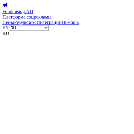
Fundraising.AD
Платформа соцрекламы
Цены
Результаты
Интеграции
Помощь
EN
RU