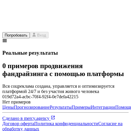
Попробовать
Вход
Реальные результаты
0 примеров продвижения
фандрайзинга с помощью платформы
Вся соцреклама создана, управляется и оптимизируется
платформой 24/7 и без участия живого человека
019d72a4-acbc-70f4-92f4-0e7defa42215
Нет примеров
Цены
Прогнозирование
Результаты
Примеры
Интеграции
Помощ
Сделано в
mercy.agency
Договор оферта
Политика конфиденциальности
Согласие на
обработку данных