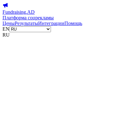
Fundraising.AD
Платформа соцрекламы
Цены
Результаты
Интеграции
Помощь
EN
RU