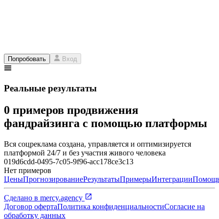
Попробовать
Вход
Реальные результаты
0 примеров продвижения
фандрайзинга с помощью платформы
Вся соцреклама создана, управляется и оптимизируется
платформой 24/7 и без участия живого человека
019d6cdd-0495-7c05-9f96-acc178ce3c13
Нет примеров
Цены
Прогнозирование
Результаты
Примеры
Интеграции
Помощ
Сделано в
mercy.agency
Договор оферта
Политика конфиденциальности
Согласие на
обработку данных