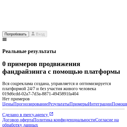
Попробовать
Вход
Реальные результаты
0 примеров продвижения
фандрайзинга с помощью платформы
Вся соцреклама создана, управляется и оптимизируется
платформой 24/7 и без участия живого человека
019d6cdd-02a7-7d3a-8871-4945891fa404
Нет примеров
Цены
Прогнозирование
Результаты
Примеры
Интеграции
Помощ
Сделано в
mercy.agency
Договор оферта
Политика конфиденциальности
Согласие на
обработку данных