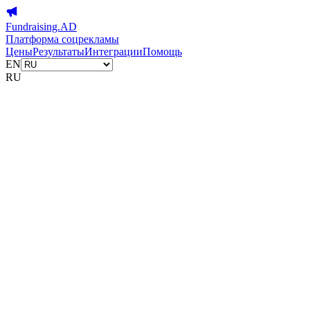
Fundraising.AD
Платформа соцрекламы
Цены
Результаты
Интеграции
Помощь
EN
RU