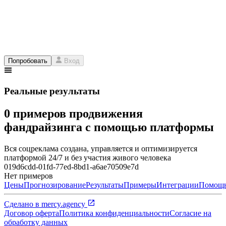
Попробовать
Вход
Реальные результаты
0 примеров продвижения
фандрайзинга с помощью платформы
Вся соцреклама создана, управляется и оптимизируется
платформой 24/7 и без участия живого человека
019d6cdd-01fd-77ed-8bd1-a6ae70509e7d
Нет примеров
Цены
Прогнозирование
Результаты
Примеры
Интеграции
Помощ
Сделано в
mercy.agency
Договор оферта
Политика конфиденциальности
Согласие на
обработку данных