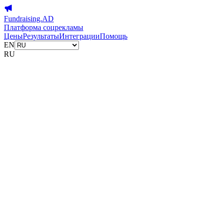
Fundraising.AD
Платформа соцрекламы
Цены
Результаты
Интеграции
Помощь
EN
RU