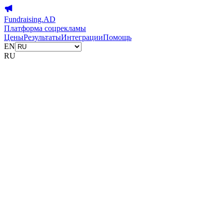
Fundraising.AD
Платформа соцрекламы
Цены
Результаты
Интеграции
Помощь
EN
RU