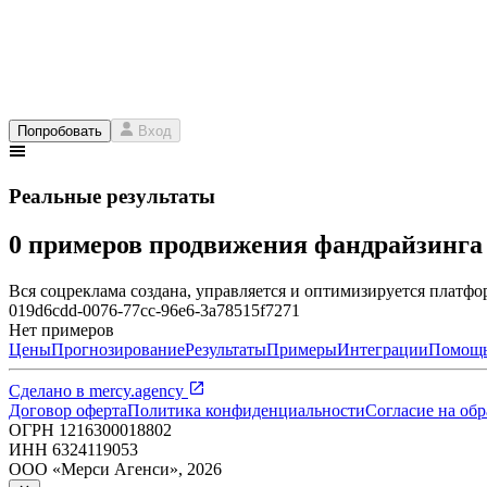
Попробовать
Вход
Реальные результаты
0 примеров продвижения фандрайзинг
Вся соцреклама создана, управляется и оптимизируется платфор
019d6cdd-0076-77cc-96e6-3a78515f7271
Нет примеров
Цены
Прогнозирование
Результаты
Примеры
Интеграции
Помощ
Сделано в
mercy.agency
Договор оферта
Политика конфиденциальности
Согласие на об
ОГРН
1216300018802
ИНН
6324119053
ООО «Мерси Агенси»
,
2026