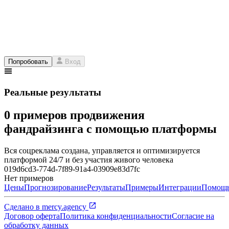
Попробовать
Вход
Реальные результаты
0 примеров продвижения
фандрайзинга с помощью платформы
Вся соцреклама создана, управляется и оптимизируется
платформой 24/7 и без участия живого человека
019d6cd3-774d-7f89-91a4-03909e83d7fc
Нет примеров
Цены
Прогнозирование
Результаты
Примеры
Интеграции
Помощ
Сделано в
mercy.agency
Договор оферта
Политика конфиденциальности
Согласие на
обработку данных