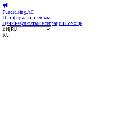
Fundraising.AD
Платформа соцрекламы
Цены
Результаты
Интеграции
Помощь
EN
RU