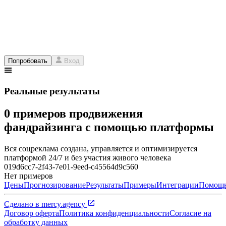
Попробовать
Вход
Реальные результаты
0 примеров продвижения
фандрайзинга с помощью платформы
Вся соцреклама создана, управляется и оптимизируется
платформой 24/7 и без участия живого человека
019d6cc7-2f43-7e01-9eed-c45564d9c560
Нет примеров
Цены
Прогнозирование
Результаты
Примеры
Интеграции
Помощ
Сделано в
mercy.agency
Договор оферта
Политика конфиденциальности
Согласие на
обработку данных