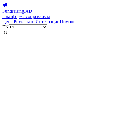
Fundraising.AD
Платформа соцрекламы
Цены
Результаты
Интеграции
Помощь
EN
RU