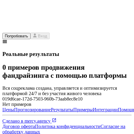
Попробовать
Вход
Реальные результаты
0 примеров продвижения
фандрайзинга с помощью платформы
Вся соцреклама создана, управляется и оптимизируется
платформой 24/7 и без участия живого человека
019d6cae-172d-7503-960b-73aab8ec8e10
Нет примеров
Цены
Прогнозирование
Результаты
Примеры
Интеграции
Помощ
Сделано в
mercy.agency
Договор оферта
Политика конфиденциальности
Согласие на
обработку данных