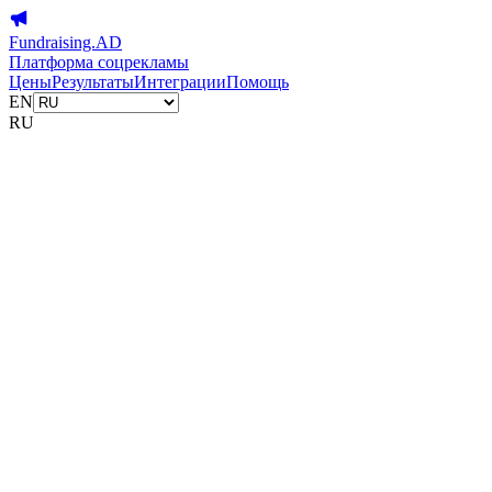
Fundraising.AD
Платформа соцрекламы
Цены
Результаты
Интеграции
Помощь
EN
RU