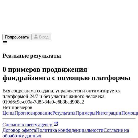
Попробовать
Вход
Реальные результаты
0 примеров продвижения
фандрайзинга с помощью платформы
Вся соцреклама создана, управляется и оптимизируется
платформой 24/7 и без участия живого человека
019d6c9c-e09a-7d8f-84a0-e6b3bad908a2
Нет примеров
Цены
Прогнозирование
Результаты
Примеры
Интеграции
Помощ
Сделано в
mercy.agency
Договор оферта
Политика конфиденциальности
Согласие на
обработку данных