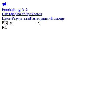
Fundraising.AD
Платформа соцрекламы
Цены
Результаты
Интеграции
Помощь
EN
RU