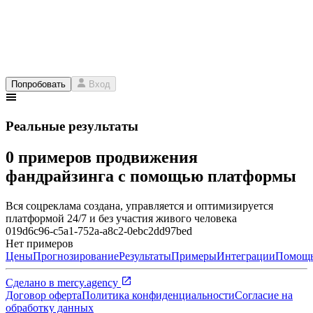
Попробовать
Вход
Реальные результаты
0 примеров продвижения
фандрайзинга с помощью платформы
Вся соцреклама создана, управляется и оптимизируется
платформой 24/7 и без участия живого человека
019d6c96-c5a1-752a-a8c2-0ebc2dd97bed
Нет примеров
Цены
Прогнозирование
Результаты
Примеры
Интеграции
Помощ
Сделано в
mercy.agency
Договор оферта
Политика конфиденциальности
Согласие на
обработку данных