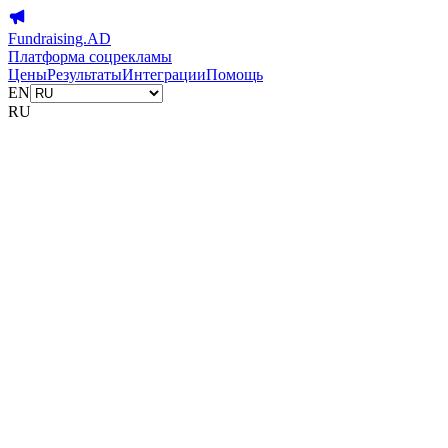
Fundraising.AD
Платформа соцрекламы
Цены
Результаты
Интеграции
Помощь
EN
RU