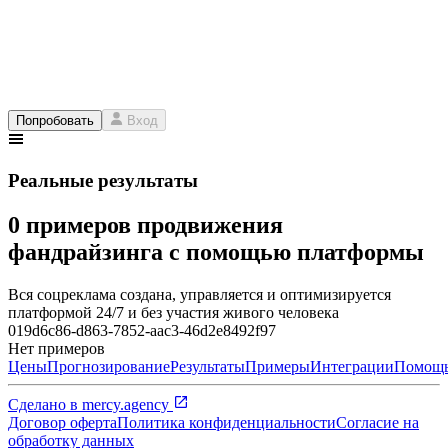
Попробовать
Вход
Реальные результаты
0 примеров продвижения
фандрайзинга с помощью платформы
Вся соцреклама создана, управляется и оптимизируется
платформой 24/7 и без участия живого человека
019d6c86-d863-7852-aac3-46d2e8492f97
Нет примеров
Цены
Прогнозирование
Результаты
Примеры
Интеграции
Помощ
Сделано в
mercy.agency
Договор оферта
Политика конфиденциальности
Согласие на
обработку данных