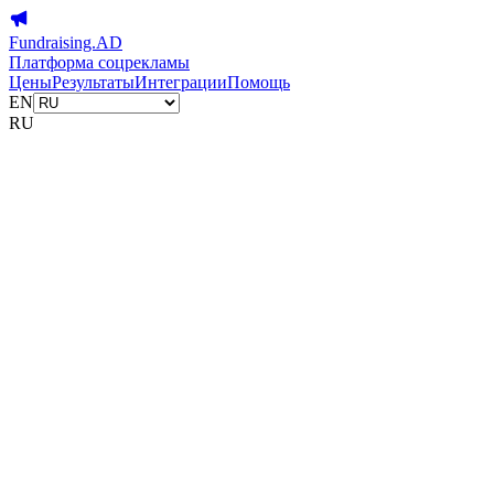
Fundraising.AD
Платформа соцрекламы
Цены
Результаты
Интеграции
Помощь
EN
RU