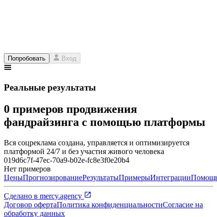
Попробовать
Вход
Реальные результаты
0 примеров продвижения
фандрайзинга с помощью платформы
Вся соцреклама создана, управляется и оптимизируется
платформой 24/7 и без участия живого человека
019d6c7f-47ec-70a9-b02e-fc8e3f0e20b4
Нет примеров
Цены
Прогнозирование
Результаты
Примеры
Интеграции
Помощ
Сделано в
mercy.agency
Договор оферта
Политика конфиденциальности
Согласие на
обработку данных