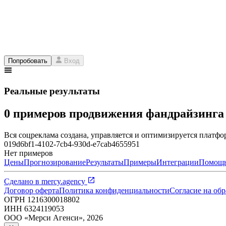
Попробовать
Вход
Реальные результаты
0 примеров продвижения фандрайзинг
Вся соцреклама создана, управляется и оптимизируется платфор
019d6bf1-4102-7cb4-930d-e7cab4655951
Нет примеров
Цены
Прогнозирование
Результаты
Примеры
Интеграции
Помощ
Сделано в
mercy.agency
Договор оферта
Политика конфиденциальности
Согласие на об
ОГРН
1216300018802
ИНН
6324119053
ООО «Мерси Агенси»
,
2026