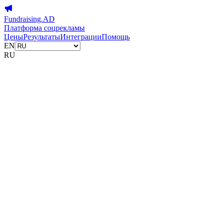
Fundraising.AD
Платформа соцрекламы
Цены
Результаты
Интеграции
Помощь
EN
RU