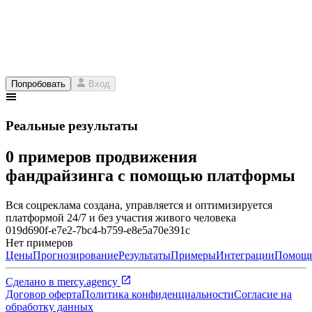
Попробовать
Вход
Реальные результаты
0 примеров продвижения
фандрайзинга с помощью платформы
Вся соцреклама создана, управляется и оптимизируется
платформой 24/7 и без участия живого человека
019d690f-e7e2-7bc4-b759-e8e5a70e391c
Нет примеров
Цены
Прогнозирование
Результаты
Примеры
Интеграции
Помощ
Сделано в
mercy.agency
Договор оферта
Политика конфиденциальности
Согласие на
обработку данных