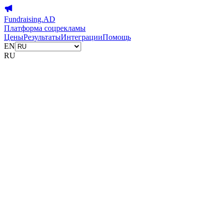
Fundraising.AD
Платформа соцрекламы
Цены
Результаты
Интеграции
Помощь
EN
RU