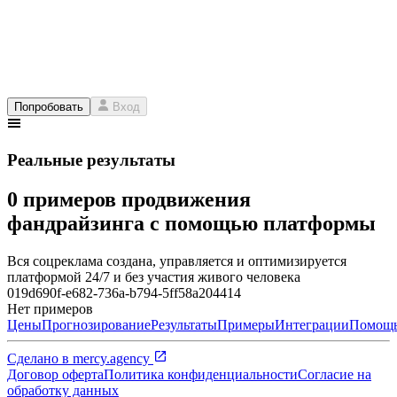
Попробовать
Вход
Реальные результаты
0 примеров продвижения
фандрайзинга с помощью платформы
Вся соцреклама создана, управляется и оптимизируется
платформой 24/7 и без участия живого человека
019d690f-e682-736a-b794-5ff58a204414
Нет примеров
Цены
Прогнозирование
Результаты
Примеры
Интеграции
Помощ
Сделано в
mercy.agency
Договор оферта
Политика конфиденциальности
Согласие на
обработку данных