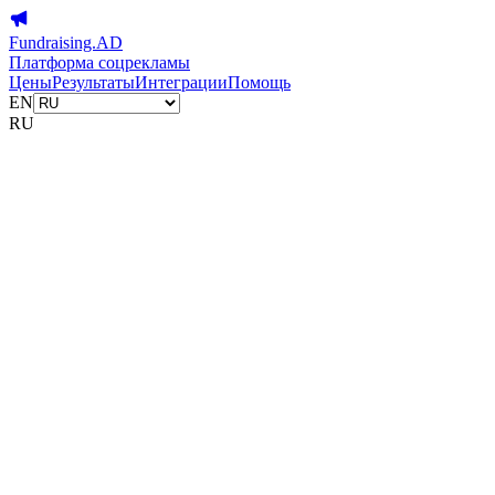
Fundraising.AD
Платформа соцрекламы
Цены
Результаты
Интеграции
Помощь
EN
RU