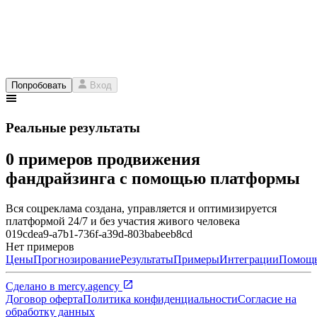
Попробовать
Вход
Реальные результаты
0 примеров продвижения
фандрайзинга с помощью платформы
Вся соцреклама создана, управляется и оптимизируется
платформой 24/7 и без участия живого человека
019cdea9-a7b1-736f-a39d-803babeeb8cd
Нет примеров
Цены
Прогнозирование
Результаты
Примеры
Интеграции
Помощ
Сделано в
mercy.agency
Договор оферта
Политика конфиденциальности
Согласие на
обработку данных