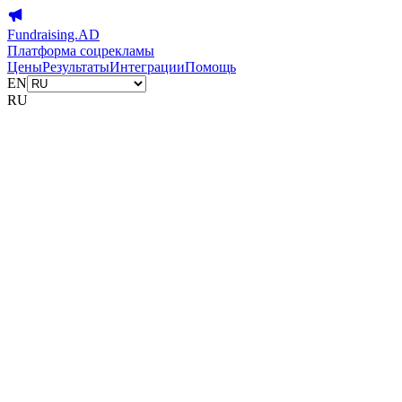
Fundraising.AD
Платформа соцрекламы
Цены
Результаты
Интеграции
Помощь
EN
RU