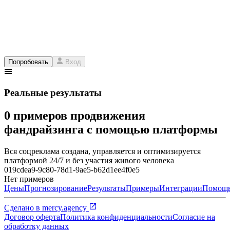
Попробовать
Вход
Реальные результаты
0 примеров продвижения
фандрайзинга с помощью платформы
Вся соцреклама создана, управляется и оптимизируется
платформой 24/7 и без участия живого человека
019cdea9-9c80-78d1-9ae5-b62d1ee4f0e5
Нет примеров
Цены
Прогнозирование
Результаты
Примеры
Интеграции
Помощ
Сделано в
mercy.agency
Договор оферта
Политика конфиденциальности
Согласие на
обработку данных