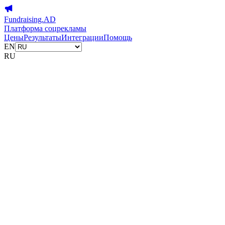
Fundraising.AD
Платформа соцрекламы
Цены
Результаты
Интеграции
Помощь
EN
RU