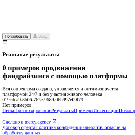
Попробовать
Вход
Реальные результаты
0 примеров продвижения
фандрайзинга с помощью платформы
Вся соцреклама создана, управляется и оптимизируется
платформой 24/7 и без участия живого человека
019cdea9-8b06-765e-9689-06b997e09f79
Нет примеров
Цены
Прогнозирование
Результаты
Примеры
Интеграции
Помощ
Сделано в
mercy.agency
Договор оферта
Политика конфиденциальности
Согласие на
обработку данных