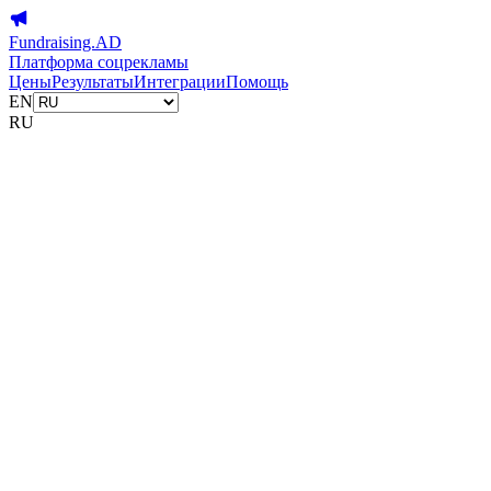
Fundraising.AD
Платформа соцрекламы
Цены
Результаты
Интеграции
Помощь
EN
RU