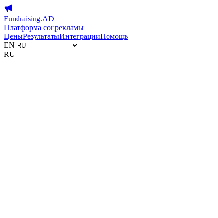
Fundraising.AD
Платформа соцрекламы
Цены
Результаты
Интеграции
Помощь
EN
RU