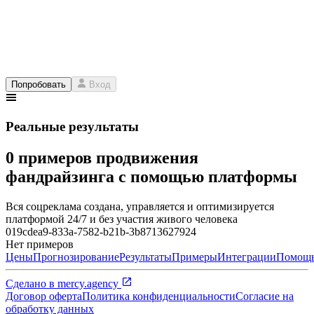
Попробовать
Вход
Реальные результаты
0 примеров продвижения
фандрайзинга с помощью платформы
Вся соцреклама создана, управляется и оптимизируется
платформой 24/7 и без участия живого человека
019cdea9-833a-7582-b21b-3b8713627924
Нет примеров
Цены
Прогнозирование
Результаты
Примеры
Интеграции
Помощ
Сделано в
mercy.agency
Договор оферта
Политика конфиденциальности
Согласие на
обработку данных