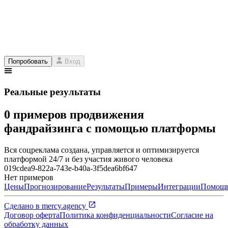
Попробовать
Вход
Реальные результаты
0 примеров продвижения
фандрайзинга с помощью платформы
Вся соцреклама создана, управляется и оптимизируется
платформой 24/7 и без участия живого человека
019cdea9-822a-743e-b40a-3f5dea6bf647
Нет примеров
Цены
Прогнозирование
Результаты
Примеры
Интеграции
Помощ
Сделано в
mercy.agency
Договор оферта
Политика конфиденциальности
Согласие на
обработку данных