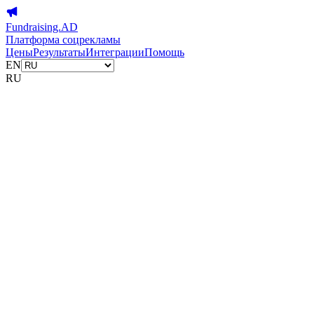
Fundraising.AD
Платформа соцрекламы
Цены
Результаты
Интеграции
Помощь
EN
RU