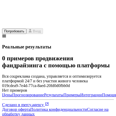
Попробовать
Вход
Реальные результаты
0 примеров продвижения
фандрайзинга с помощью платформы
Вся соцреклама создана, управляется и оптимизируется
платформой 24/7 и без участия живого человека
019cdea9-7e4d-77ca-8aed-20fd0d0fbb0d
Нет примеров
Цены
Прогнозирование
Результаты
Примеры
Интеграции
Помощ
Сделано в
mercy.agency
Договор оферта
Политика конфиденциальности
Согласие на
обработку данных