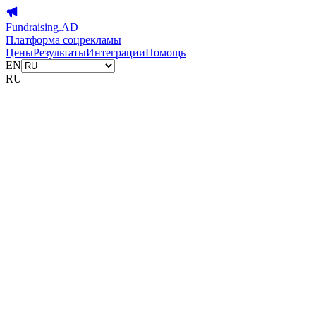
Fundraising.AD
Платформа соцрекламы
Цены
Результаты
Интеграции
Помощь
EN
RU