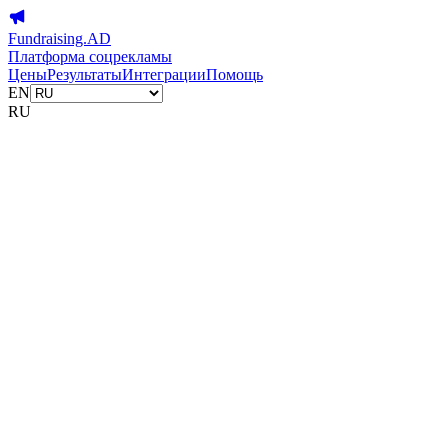
Fundraising.AD
Платформа соцрекламы
Цены
Результаты
Интеграции
Помощь
EN
RU