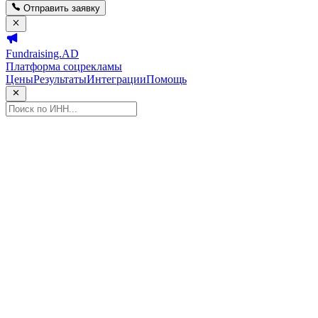
Отправить заявку
Fundraising.AD
Платформа соцрекламы
Цены
Результаты
Интеграции
Помощь