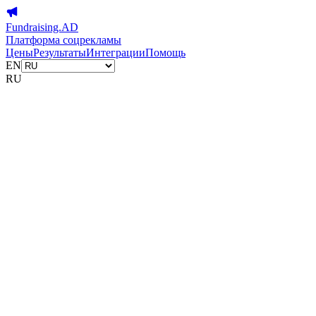
Fundraising.AD
Платформа соцрекламы
Цены
Результаты
Интеграции
Помощь
EN
RU