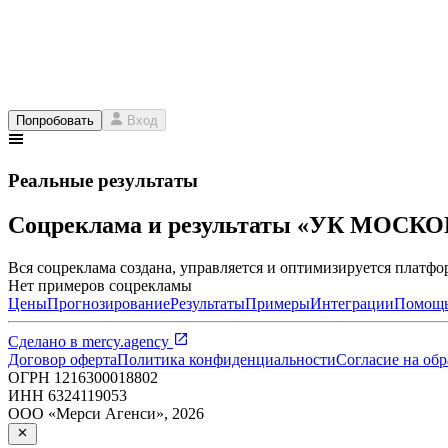
Попробовать
Вход
Реальные результаты
Соцреклама и результаты «УК МОСК
Вся соцреклама создана, управляется и оптимизируется платфор
Нет примеров соцрекламы
Цены
Прогнозирование
Результаты
Примеры
Интеграции
Помощ
Сделано в
mercy.agency
Договор оферта
Политика конфиденциальности
Согласие на об
ОГРН
1216300018802
ИНН
6324119053
ООО «Мерси Агенси»
,
2026