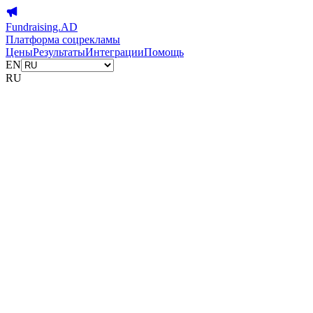
Fundraising.AD
Платформа соцрекламы
Цены
Результаты
Интеграции
Помощь
EN
RU