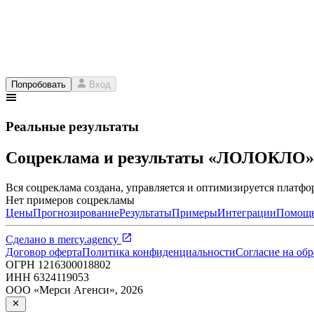
Попробовать
Вход
Реальные результаты
Соцреклама и результаты «ЛОЛОКЛО»
Вся соцреклама создана, управляется и оптимизируется платфор
Нет примеров соцрекламы
Цены
Прогнозирование
Результаты
Примеры
Интеграции
Помощ
Сделано в
mercy.agency
Договор оферта
Политика конфиденциальности
Согласие на об
ОГРН
1216300018802
ИНН
6324119053
ООО «Мерси Агенси»
,
2026