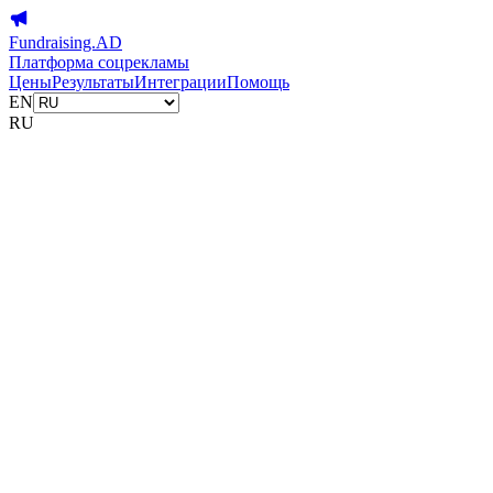
Fundraising.AD
Платформа соцрекламы
Цены
Результаты
Интеграции
Помощь
EN
RU