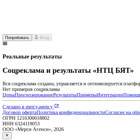
Попробовать
Вход
Реальные результаты
Соцреклама и результаты «НТЦ БЯТ»
Вся соцреклама создана, управляется и оптимизируется платфор
Нет примеров соцрекламы
Цены
Прогнозирование
Результаты
Примеры
Интеграции
Помощ
Сделано в
mercy.agency
Договор оферта
Политика конфиденциальности
Согласие на об
ОГРН
1216300018802
ИНН
6324119053
ООО «Мерси Агенси»
,
2026