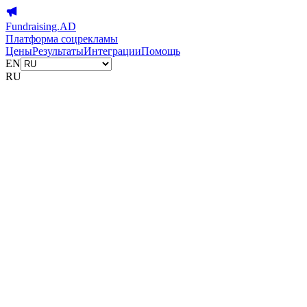
Fundraising.AD
Платформа соцрекламы
Цены
Результаты
Интеграции
Помощь
EN
RU