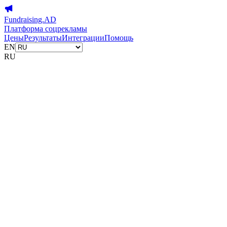
Fundraising.AD
Платформа соцрекламы
Цены
Результаты
Интеграции
Помощь
EN
RU