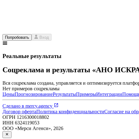
Попробовать
Вход
Реальные результаты
Соцреклама и результаты «АНО ИСКР
Вся соцреклама создана, управляется и оптимизируется платфор
Нет примеров соцрекламы
Цены
Прогнозирование
Результаты
Примеры
Интеграции
Помощ
Сделано в
mercy.agency
Договор оферта
Политика конфиденциальности
Согласие на об
ОГРН
1216300018802
ИНН
6324119053
ООО «Мерси Агенси»
,
2026