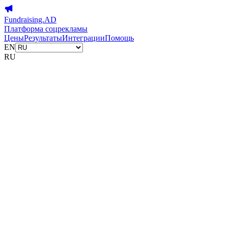
Fundraising.AD
Платформа соцрекламы
Цены
Результаты
Интеграции
Помощь
EN
RU