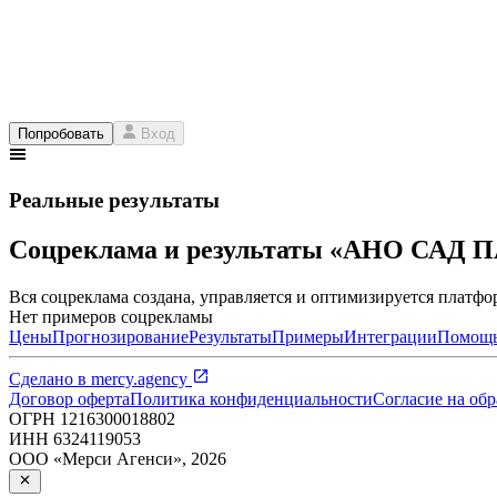
Попробовать
Вход
Реальные результаты
Соцреклама и результаты «АНО САД
Вся соцреклама создана, управляется и оптимизируется платфор
Нет примеров соцрекламы
Цены
Прогнозирование
Результаты
Примеры
Интеграции
Помощ
Сделано в
mercy.agency
Договор оферта
Политика конфиденциальности
Согласие на об
ОГРН
1216300018802
ИНН
6324119053
ООО «Мерси Агенси»
,
2026