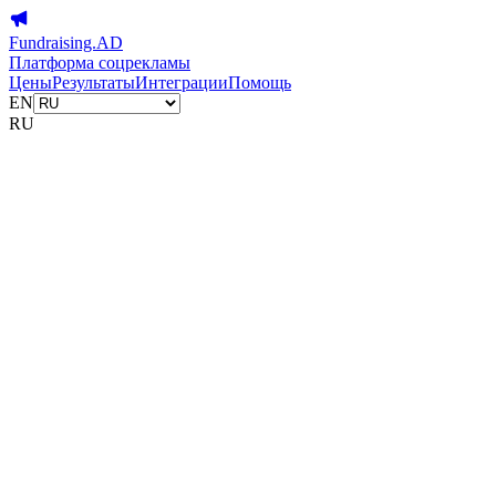
Fundraising.AD
Платформа соцрекламы
Цены
Результаты
Интеграции
Помощь
EN
RU