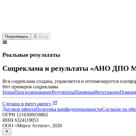
Попробовать
Вход
Реальные результаты
Соцреклама и результаты «АНО Д
Вся соцреклама создана, управляется и оптимизируется платфор
Нет примеров соцрекламы
Цены
Прогнозирование
Результаты
Примеры
Интеграции
Помощ
Сделано в
mercy.agency
Договор оферта
Политика конфиденциальности
Согласие на об
ОГРН
1216300018802
ИНН
6324119053
ООО «Мерси Агенси»
,
2026