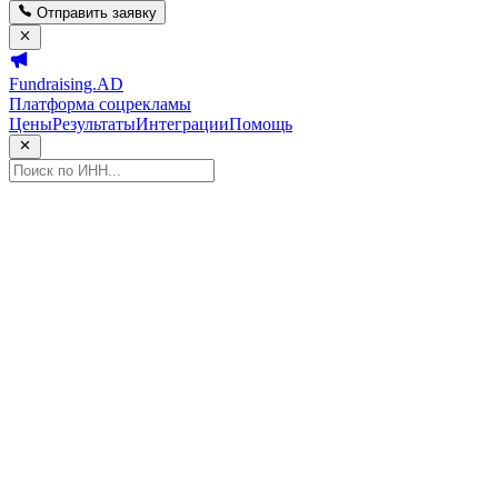
Отправить заявку
Fundraising.AD
Платформа соцрекламы
Цены
Результаты
Интеграции
Помощь