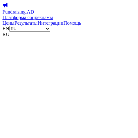
Fundraising.AD
Платформа соцрекламы
Цены
Результаты
Интеграции
Помощь
EN
RU