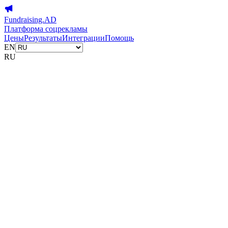
Fundraising.AD
Платформа соцрекламы
Цены
Результаты
Интеграции
Помощь
EN
RU