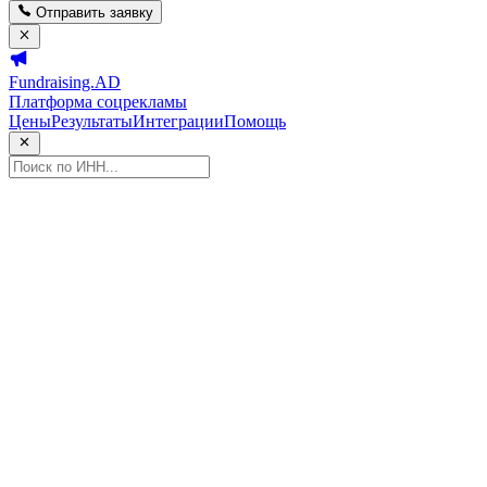
Отправить заявку
Fundraising.AD
Платформа соцрекламы
Цены
Результаты
Интеграции
Помощь