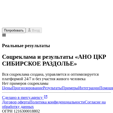
Попробовать
Вход
Реальные результаты
Соцреклама и результаты «АНО ЦКР
СИБИРСКОЕ РАЗДОЛЬЕ»
Вся соцреклама создана, управляется и оптимизируется
платформой 24/7 и без участия живого человека
Нет примеров соцрекламы
Цены
Прогнозирование
Результаты
Примеры
Интеграции
Помощ
Сделано в
mercy.agency
Договор оферта
Политика конфиденциальности
Согласие на
обработку данных
ОГРН
1216300018802