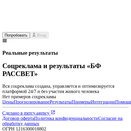
Попробовать
Вход
Реальные результаты
Соцреклама и результаты «БФ
РАССВЕТ»
Вся соцреклама создана, управляется и оптимизируется
платформой 24/7 и без участия живого человека
Нет примеров соцрекламы
Цены
Прогнозирование
Результаты
Примеры
Интеграции
Помощ
Сделано в
mercy.agency
Договор оферта
Политика конфиденциальности
Согласие на
обработку данных
ОГРН
1216300018802