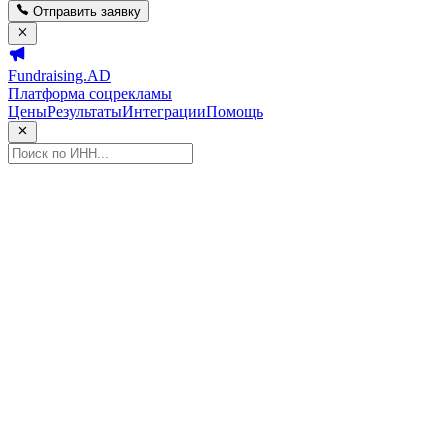
Отправить заявку
Fundraising.AD
Платформа соцрекламы
Цены
Результаты
Интеграции
Помощь