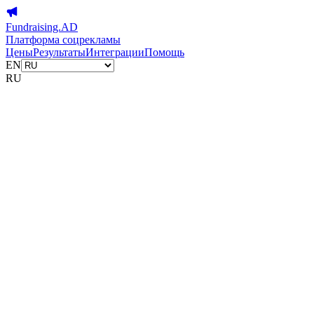
Fundraising.AD
Платформа соцрекламы
Цены
Результаты
Интеграции
Помощь
EN
RU