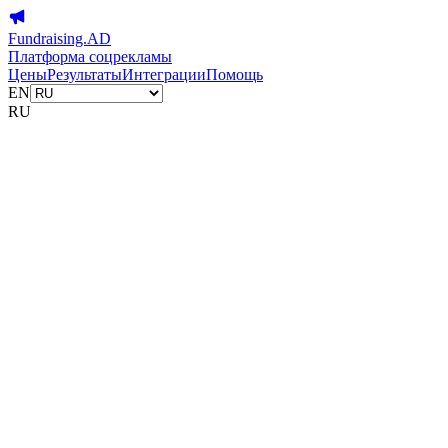
Fundraising.AD
Платформа соцрекламы
Цены
Результаты
Интеграции
Помощь
EN
RU