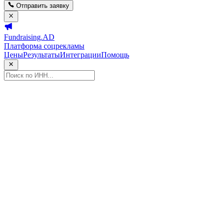
Отправить заявку
Fundraising.AD
Платформа соцрекламы
Цены
Результаты
Интеграции
Помощь