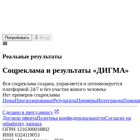
Попробовать
Вход
Реальные результаты
Соцреклама и результаты «ДИГМА»
Вся соцреклама создана, управляется и оптимизируется
платформой 24/7 и без участия живого человека
Нет примеров соцрекламы
Цены
Прогнозирование
Результаты
Примеры
Интеграции
Помощ
Сделано в
mercy.agency
Договор оферта
Политика конфиденциальности
Согласие на
обработку данных
ОГРН
1216300018802
ИНН
6324119053