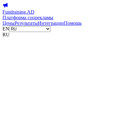
Fundraising.AD
Платформа соцрекламы
Цены
Результаты
Интеграции
Помощь
EN
RU