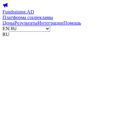
Fundraising.AD
Платформа соцрекламы
Цены
Результаты
Интеграции
Помощь
EN
RU