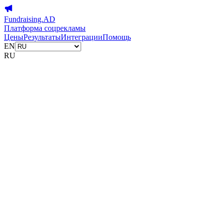
Fundraising.AD
Платформа соцрекламы
Цены
Результаты
Интеграции
Помощь
EN
RU