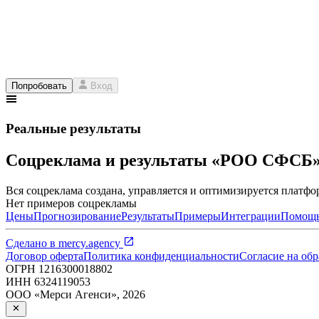
Попробовать
Вход
Реальные результаты
Соцреклама и результаты «РОО СФСБ
Вся соцреклама создана, управляется и оптимизируется платфор
Нет примеров соцрекламы
Цены
Прогнозирование
Результаты
Примеры
Интеграции
Помощ
Сделано в
mercy.agency
Договор оферта
Политика конфиденциальности
Согласие на об
ОГРН
1216300018802
ИНН
6324119053
ООО «Мерси Агенси»
,
2026