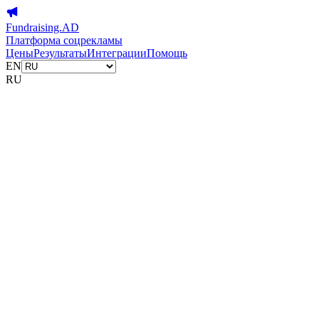
Fundraising.AD
Платформа соцрекламы
Цены
Результаты
Интеграции
Помощь
EN
RU