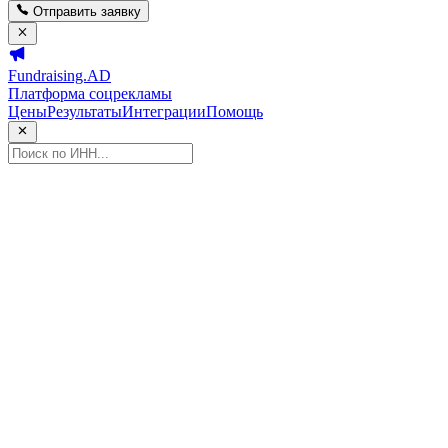
Отправить заявку
Fundraising.AD
Платформа соцрекламы
Цены
Результаты
Интеграции
Помощь