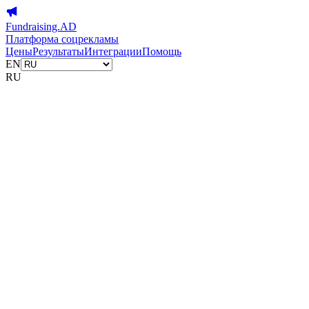
Fundraising.AD
Платформа соцрекламы
Цены
Результаты
Интеграции
Помощь
EN
RU