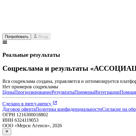
Попробовать
Вход
Реальные результаты
Соцреклама и результаты «АССОЦИ
Вся соцреклама создана, управляется и оптимизируется платфор
Нет примеров соцрекламы
Цены
Прогнозирование
Результаты
Примеры
Интеграции
Помощ
Сделано в
mercy.agency
Договор оферта
Политика конфиденциальности
Согласие на об
ОГРН
1216300018802
ИНН
6324119053
ООО «Мерси Агенси»
,
2026