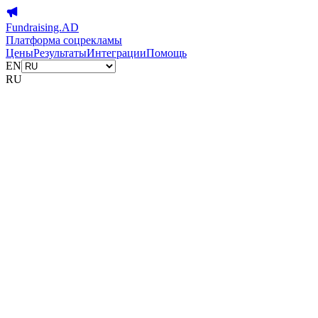
Fundraising.AD
Платформа соцрекламы
Цены
Результаты
Интеграции
Помощь
EN
RU