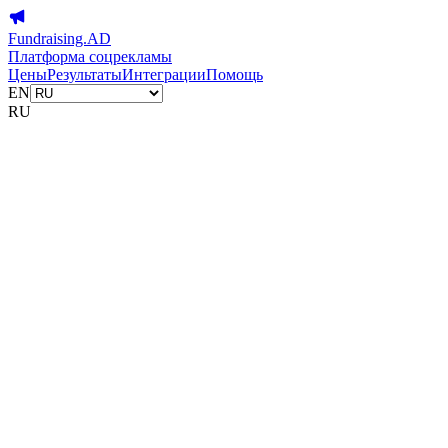
Fundraising.AD
Платформа соцрекламы
Цены
Результаты
Интеграции
Помощь
EN
RU