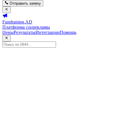
Отправить заявку
Fundraising.AD
Платформа соцрекламы
Цены
Результаты
Интеграции
Помощь