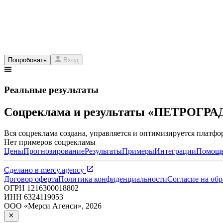
Попробовать
Вход
Реальные результаты
Соцреклама и результаты «ПЕТРОГРА
Вся соцреклама создана, управляется и оптимизируется платфор
Нет примеров соцрекламы
Цены
Прогнозирование
Результаты
Примеры
Интеграции
Помощ
Сделано в
mercy.agency
Договор оферта
Политика конфиденциальности
Согласие на об
ОГРН
1216300018802
ИНН
6324119053
ООО «Мерси Агенси»
,
2026