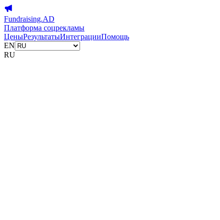
Fundraising.AD
Платформа соцрекламы
Цены
Результаты
Интеграции
Помощь
EN
RU